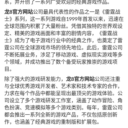
系，并开创了一系列广受欢迎的经典游戏作品。
龙8官方网站
公司最具代表性的作品之一是《雷霆战
士》系列，这一系列游戏自1999年首发以来，迅速在
全球范围内积累了大量粉丝。凭借其独特的世界观设
定、精美的游戏画面和丰富的剧情内容，《雷霆战
士》成为了电子游戏行业中的经典之作，也奠定了雷
霆公司在全球游戏市场的领先地位。此后，雷霆公司
不断拓展业务，涉足了移动游戏、虚拟现实游戏等多
个领域，并成功推出了数个备受玩家推崇的游戏项
目。
除了强大的游戏研发能力，
龙8官方网站
公司还注重
与全球优秀游戏开发者、艺术家和技术专家的合作，
力求在每个作品中都能呈现出最顶尖的游戏体验。公
司设立了多个游戏研发工作室，涵盖了动作冒险、角
色扮演、竞速模拟等多个游戏类别。每年，雷霆公司
都会推出一系列全新的游戏产品，不仅包括原创新
作，也涵盖了经典游戏的重制版和扩展包。