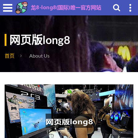
网页版long8
首页
About Us