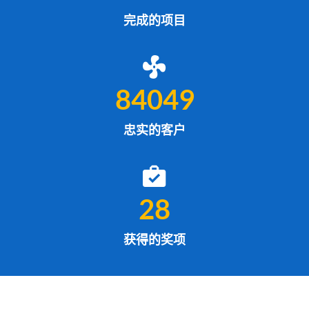
完成的项目
84049
忠实的客户
28
获得的奖项