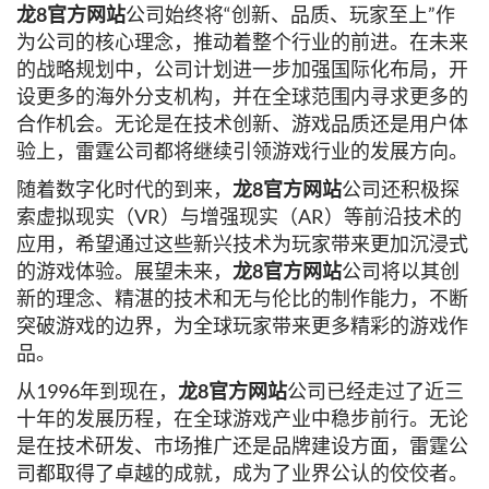
龙8官方网站
公司始终将“创新、品质、玩家至上”作
为公司的核心理念，推动着整个行业的前进。在未来
的战略规划中，公司计划进一步加强国际化布局，开
设更多的海外分支机构，并在全球范围内寻求更多的
合作机会。无论是在技术创新、游戏品质还是用户体
验上，雷霆公司都将继续引领游戏行业的发展方向。
随着数字化时代的到来，
龙8官方网站
公司还积极探
索虚拟现实（VR）与增强现实（AR）等前沿技术的
应用，希望通过这些新兴技术为玩家带来更加沉浸式
的游戏体验。展望未来，
龙8官方网站
公司将以其创
新的理念、精湛的技术和无与伦比的制作能力，不断
突破游戏的边界，为全球玩家带来更多精彩的游戏作
品。
从1996年到现在，
龙8官方网站
公司已经走过了近三
十年的发展历程，在全球游戏产业中稳步前行。无论
是在技术研发、市场推广还是品牌建设方面，雷霆公
司都取得了卓越的成就，成为了业界公认的佼佼者。