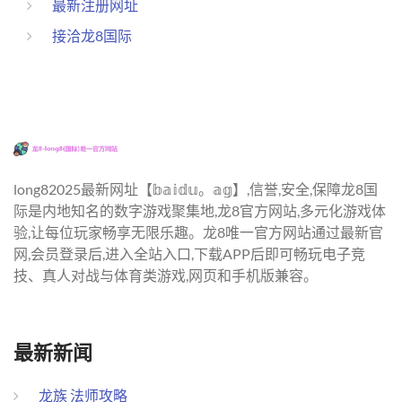
最新注册网址
接洽龙8国际
long82025最新网址【𝕓𝕒𝕚𝕕𝕦。𝕒𝕘】,信誉,安全,保障龙8国
际是内地知名的数字游戏聚集地,龙8官方网站,多元化游戏体
验,让每位玩家畅享无限乐趣。龙8唯一官方网站通过最新官
网,会员登录后,进入全站入口,下载APP后即可畅玩电子竞
技、真人对战与体育类游戏,网页和手机版兼容。
最新新闻
龙族 法师攻略