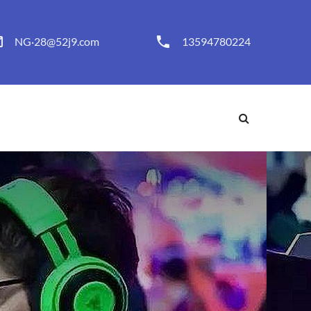
NG·28@52j9.com
13594780224