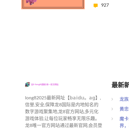
927
最新
long82025最新网址【𝕓𝕒𝕚𝕕𝕦。𝕒𝕘】,
龙族
信誉,安全,保障龙8国际是内地知名的
黄忠
数字游戏聚集地,龙8官方网站,多元化
游戏体验,让每位玩家畅享无限乐趣。
魔卡
龙8唯一官方网站通过最新官网,会员登
界，