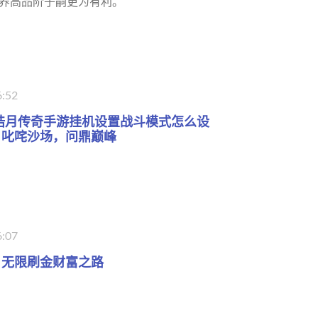
养高品阶子嗣更为有利。
6:52
皓月传奇手游挂机设置战斗模式怎么设
：叱咤沙场，问鼎巅峰
6:07
：无限刷金财富之路